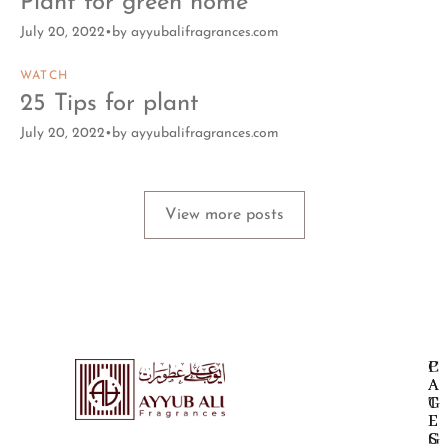
Plant for green home
July 20, 2022
by
ayyubalifragrances.com
WATCH
25 Tips for plant
July 20, 2022
by
ayyubalifragrances.com
View more posts
P
C
A
A
G
T
E
E
S
G