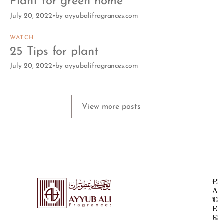
Plant for green home
July 20, 2022
by
ayyubalifragrances.com
WATCH
25 Tips for plant
July 20, 2022
by
ayyubalifragrances.com
View more posts
P
C
A
A
G
T
E
E
S
G